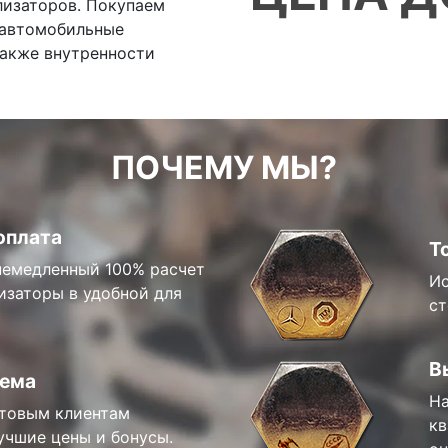
лизаторов. Покупаем
 автомобильные
также внутренности
ПОЧЕМУ МЫ?
оплата
Т
емедленный 100% расчет
Ис
изаторы в удобной для
ст
В
тема
На
товым клиентам
кв
учшие цены и бонусы.