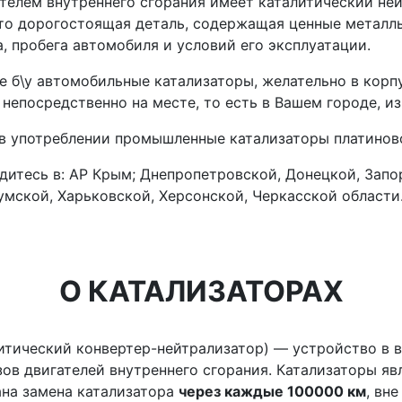
телем внутреннего сгорания имеет каталитический не
Это дорогостоящая деталь, содержащая ценные металл
а, пробега автомобиля и условий его эксплуатации.
 б\у автомобильные катализаторы, желательно в корпу
епосредственно на месте, то есть в Вашем городе, из 
в употреблении промышленные катализаторы платиново
дитесь в: АР Крым; Днепропетровской, Донецкой, Запо
умской, Харьковской, Херсонской, Черкасской области
О КАТАЛИЗАТОРАХ
литический конвертер-нейтрализатор) — устройство в 
ов двигателей внутреннего сгорания. Катализаторы яв
на замена катализатора
через каждые 100000 км
, вн