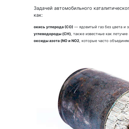
Задачей автомобильного каталитическог
как:
окись углерода (СО)
— ядовитый газ без цвета и з
углеводороды (CH)
, также известные как летучие
оксиды азота (NO и NO2
, которые часто объединя
Previous