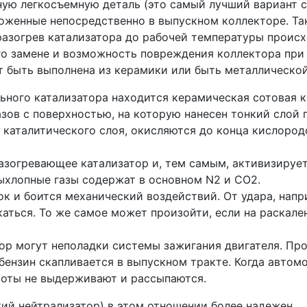
ную легкосъемную деталь (это самый лучший вариант с
оженные непосредственно в выпускном коллекторе. Та
 разогрев катализатора до рабочей температуры проис
го замене и возможность повреждения коллектора при 
т быть выполнена из керамики или быть металлической
ного катализатора находится керамическая сотовая к
зов с поверхностью, на которую нанесен тонкий слой
и каталитического слоя, окисляются до конца кислор
разогревающее катализатор и, тем самым, активизирует
выхлопные газы содержат в основном N2 и СО2.
к и боится механический воздействий. От удара, напр
аться. То же самое может произойти, если на раскал
р могут неполадки системы зажигания двигателя. Прои
ензин скапливается в выпускном тракте. Когда автомоб
соты не выдерживают и рассыпаются.
ий нейтрализатор) в этом отношении более надежен.