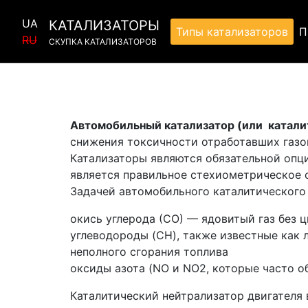
UA
КАТАЛИЗАТОРЫ
Типы катализаторов
П
RU
СКУПКА КАТАЛИЗАТОРОВ
Автомобильный катализатор (или катали
снижения токсичности отработавших газов
Катализаторы являются обязательной опц
является правильное стехиометрическое 
Задачей автомобильного каталитического 
окись углерода (СО) — ядовитый газ без цв
углеводороды (CH), также известные как 
неполного сгорания топлива
оксиды азота (NO и NO2, которые часто 
Каталитический нейтрализатор двигателя 