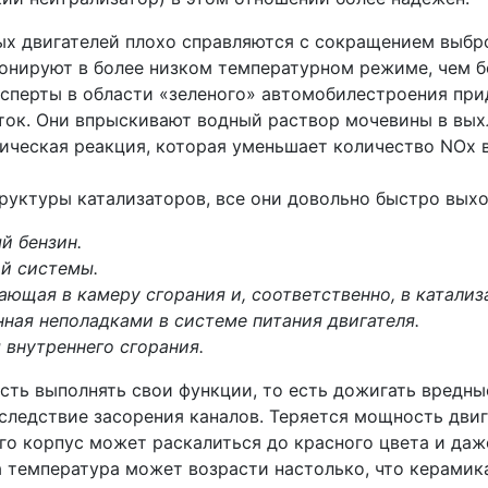
х двигателей плохо справляются с сокращением выбро
ионируют в более низком температурном режиме, чем б
ксперты в области «зеленого» автомобилестроения пр
ток. Они впрыскивают водный раствор мочевины в выхл
ическая реакция, которая уменьшает количество NOx в
руктуры катализаторов, все они довольно быстро вых
й бензин.
й системы.
щая в камеру сгорания и, соответственно, в катализ
ная неполадками в системе питания двигателя.
 внутреннего сгорания.
ость выполнять свои функции, то есть дожигать вредны
ледствие засорения каналов. Теряется мощность двиг
 его корпус может раскалиться до красного цвета и д
а температура может возрасти настолько, что керамик