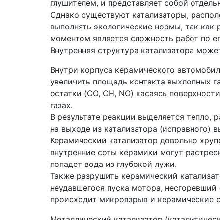
глушителем, и представляет собой отдель
Однако существуют катализаторы, распол
выполнять экологические нормы, так как
моментом является сложность работ по е
Внутренняя структура катализатора може
Внутри корпуса керамического автомобиль
увеличить площадь контакта выхлопных га
остатки (CO, CH, NO) касаясь поверхност
газах.
В результате реакции выделяется тепло, 
на выходе из катализатора (исправного) 
Керамический катализатор довольно хрупо
внутренние соты керамики могут растреск
попадет вода из глубокой лужи.
Также разрушить керамический катализато
неудавшегося пуска мотора, несгоревший б
происходит микровзрыв и керамические 
Металлический катализатор (каталитическ